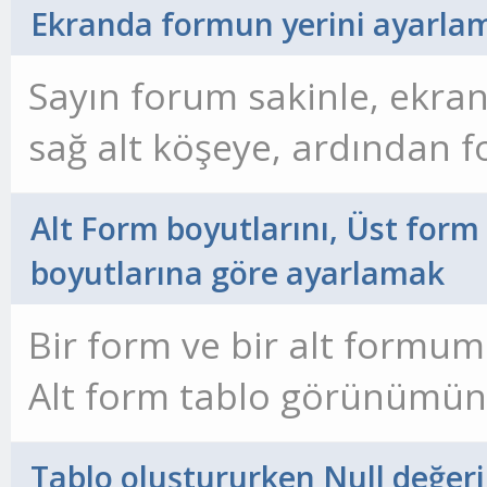
Ekranda formun yerini ayarla
ResizeForm Me!altform
oluyor sayılarda şu şekilde
Teşekkürler
3,3333330154419 biçim öz
Sayın forum sakinle, ekra
modul kodları,
çalışıyorum forumdada sayı
sağ alt köşeye, ardından 
uygulamaya çalıştım ama 
sol alt köşeye, 2 form açı
Alt Form boyutlarını, Üst form
[code=vba]
hem metin hem sayı içeriy
köşede açılmasını sağlama
boyutlarına göre ayarlamak
modül 1 deki "ent: 12*en" s
Option Compare Databas
Bir form ve bir alt formum
form1 deki deney formunu
Opti
Alt form tablo görünümün
yerine yazılan değere göre
arama yapmak için alanlar
fonsiyon yazıp yukardaki 
Tablo oluştururken Null değer