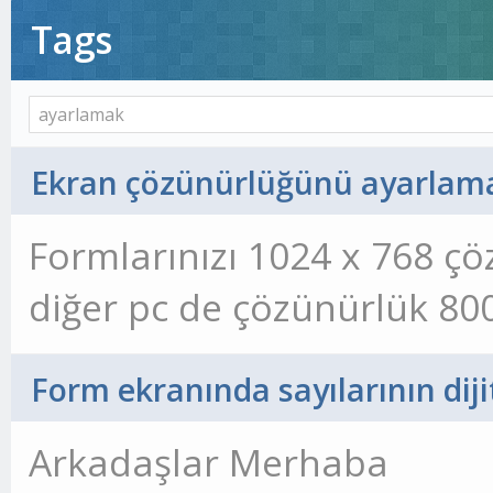
Tags
Ekran çözünürlüğünü ayarlam
Formlarınızı 1024 x 768 ç
diğer pc de çözünürlük 80
tasarımınız boyut değiştir
Form ekranında sayılarının dij
Formlarınızı istediğiniz ç
Arkadaşlar Merhaba