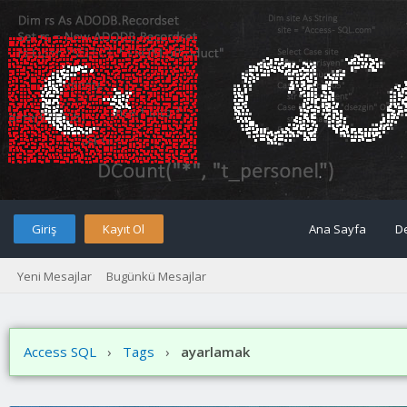
Giriş
Kayıt Ol
Ana Sayfa
D
Yeni Mesajlar
Bugünkü Mesajlar
Access SQL
›
Tags
›
ayarlamak