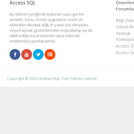
Access SQL
Önerile
22 rapor var bir günümde
Ancak, böyle yaptığımda f
asıl bir kodlama yapmama 
Forumla
Bu sitenin içeriğinde bulunan yazı, görsel
hesabına vardım
çerçeve genişliğini baz alm
öğrenci
anlatım, konu, örnek uygulama, resim vb.
) kullanıyorum.
Bilgi De
eklentiler
Access-SQL
'in yazılı izni olmadan
Görsel An
veya kaynak gösterilmeden kopyalanıp ya da
Yerleşik
B
Kodlarım aşğaıdaıdr teşek
taklit edilip basılı biçimde veya internet
Fonksiyo
ortamında yayınlanamaz.
formların açılan kalıcı öze
Access Ör
Access So
modül ile uygulama çalıştı
nasıl yapılabilir
Copyright © 2026
Access-SQL
. Tüm hakları saklıdır.