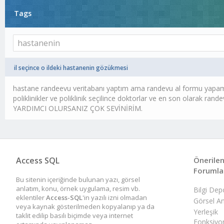
Tags
il seçince o ildeki hastanenin gözükmesi
hastane randeevu veritabanı yaptım ama randevu al formu yapamadı
poliklinikler ve poliklinik seçilince doktorlar ve en son olarak ran
YARDIMCI OLURSANIZ ÇOK SEVİNİRİM.
Access SQL
Önerile
Forumla
Bu sitenin içeriğinde bulunan yazı, görsel
anlatım, konu, örnek uygulama, resim vb.
Bilgi De
eklentiler
Access-SQL
'in yazılı izni olmadan
Görsel An
veya kaynak gösterilmeden kopyalanıp ya da
Yerleşik
taklit edilip basılı biçimde veya internet
Fonksiyo