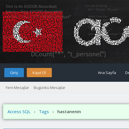
Giriş
Kayıt Ol
Ana Sayfa
D
Yeni Mesajlar
Bugünkü Mesajlar
Access SQL
›
Tags
›
hastanenin